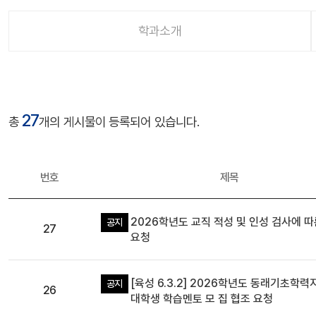
학과소개
학
27
총
개의 게시물이 등록되어 있습니다.
과
게
시
판
번호
제목
2026학년도 교직 적성 및 인성 검사에 따
공지
27
요청
[육성 6.3.2] 2026학년도 동래기초학
공지
26
대학생 학습멘토 모 집 협조 요청