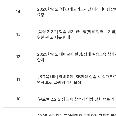
일반
2026학년도 (재)그레고리오재단 미래리더십장
14
요청
일반
[육성 2.2.2] 학습 비기 전수집(임용 합격 수기집
13
위한 원 고 제출 안내
일반
2025학년도 예비교사 환경/생태 실습교육 참가
12
안내
일반
[IB교육센터] 예비교원 ISB현장 실습 및 싱가포
11
연계 프로 그램 참가자 모집
일반
10
[글로컬 2.2.2.c] 교육 창업가 역량 강화 캠프 
일반