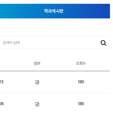
학과게시판
(선택됨)
검색
자
첨부
조회수
23
180
06
185