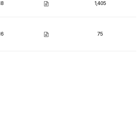
18
1,405
16
75