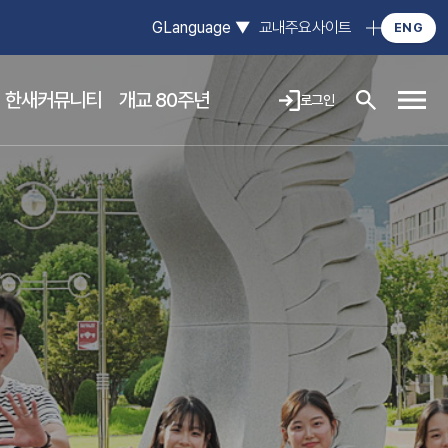
GLanguage
▼
교내주요사이트
ENG
한새커뮤니티
개교 80주년
로그인
사이