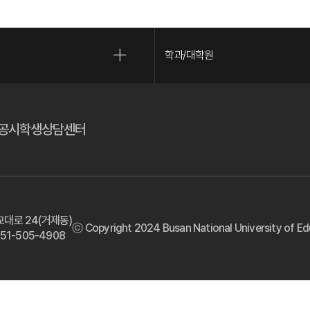
학과/대학원
(새 창 열림)
(새 창 열림)
공시
학생상담센터
교대로 24(거제동)
ⓒ Copyright 2024 Busan National University of Educ
 051-505-4908