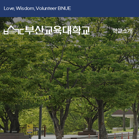
Love, Wisdom, Volunteer BNUE
학교소개