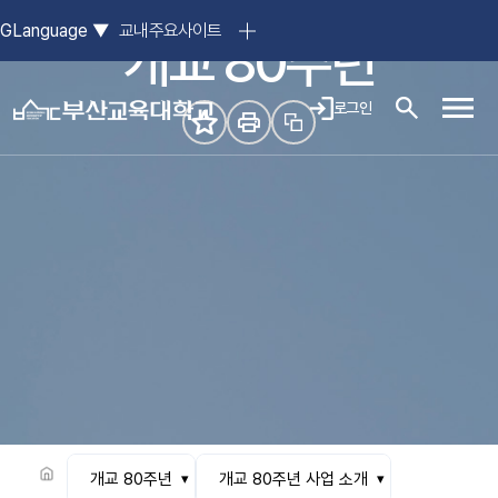
참된 스승의 요람, 부산교육대학교
GLanguage
▼
교내주요사이트
개교 80주년
로그인
모바일
개교 80주년
개교 80주년 사업 소개