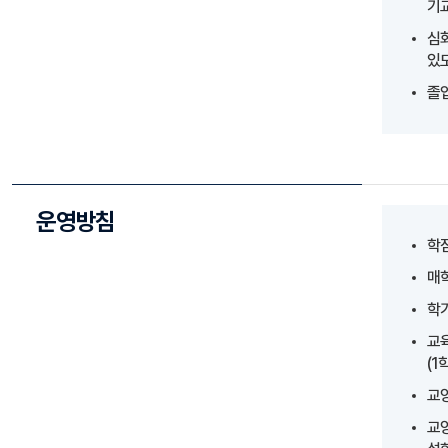
기
심
있
졸
운영방침
학점
매학
학
교육
(1
교양
교