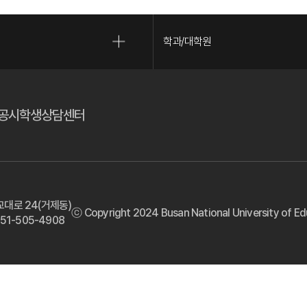
학과/대학원
(새 창 열림)
(새 창 열림)
공시
학생상담센터
교대로 24(거제동)
ⓒ Copyright 2024 Busan National University of Educ
 051-505-4908