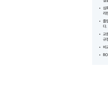
설할
심화
리
졸
다.
교
규
비
RO