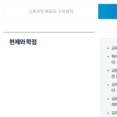
교육과정 목표와 구성원칙
편제와 학점
교
학사
다.
교
은 
교
다.
교육
하여
교