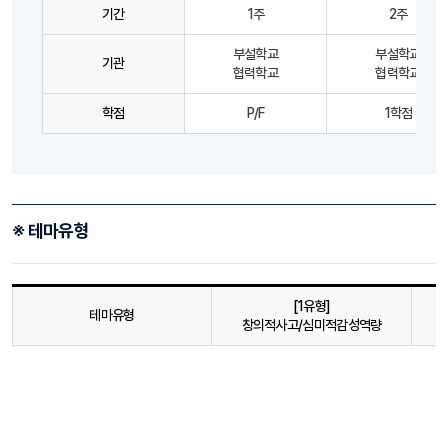
기간
1주
2주
부설학교
부설학교
기관
협력학교
협력학교
학점
P/F
1학점
※ 테마유형
[1유형]
테마유형
창의적사고/심미적감성역량