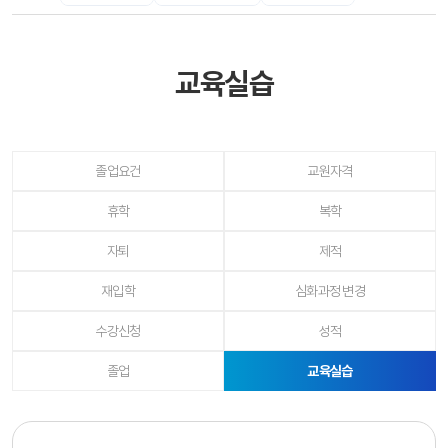
교육실습
졸업요건
교원자격
휴학
복학
자퇴
제적
재입학
심화과정 변경
수강신청
성적
(선택됨)
졸업
교육실습