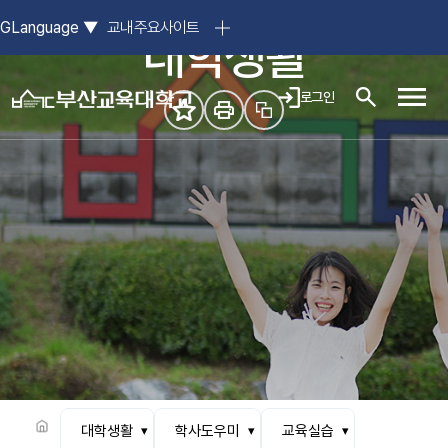
참된 스승의 요람, 부산교육대학교
GLanguage
▼
교내주요사이트
대학생활
로그인
모바일
대학생활
학사도우미
교육실습