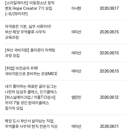
[스마일게이트] 아동청소년 창작
멘토 Hope Creator 7기 모집
이시현
2026.06.17
일반
(~6/29까지!!)
자격증은 기본, 실무 서류까지!
부산 해양 무역물류 사무직
여지선
2026.06.15
일반
교육과정
[부산 국비지원] 올라운더 마케팅
여지선
2026.06.15
일반
과정 모집
[취업] 비전공자 주목!
여지선
2026.06.15
일반
국비지원으로 준비하는 관광MICE
내가 좋아하는 재료만 골라 담그는
나만의 담금주 클래스, 인기클래스
[퍼스널메이크업 / 커플TCI검사]
염은진
2026.06.12
일반
까지! 7월 성인 원데이클래스
참가자 모집
해양 도시 부산서 살아남는 직업,
무역물류 사무직! 현직 전문가 직강
여지선
2026.06.11
일반