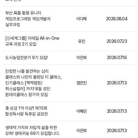
부산 AI를 활용 유니티
게임프로그래밍 게임개발자
이다해
2026.08.04
일반
실무과정
[신세계그룹] 리테일 All-in-One
유진
2026.07.23
일반
교육 과정 2기 모집
도시농업전문가 9기 모집!
이은희
2026.07.16
일반
진정한 나를 발견하는 심리
클래스와 나만의 블렌딩 티 클래스,
인기클래스 [책맥캠핑/
염은진
2026.07.13
일반
퍼스널컬러] 까지! 8월 성인
원데이클래스 참가자 모집
총 상금 1억 이상!! 제15회
이혜민
2026.07.13
일반
협성독서왕 독후감 공모전
생태적 가치와 자립적 삶을 위한
이은희
2026.07.13
일반
강좌! 생태귀농 69기 모집합니다.