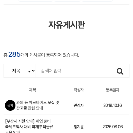
자유게시판
285
자
총
개의 게시물이 등록되어 있습니다.
유
게
검색
시
판
제목
작성자
등록일자
과외 등 아르바이트 모집 및
관리자
2018.10.16
공지
광고글 관련 안내
[부산시 지원 안내] 취업 준비
국제무역사 대비 국제무역물류
정지윤
2026.08.06
일반
교육 안내