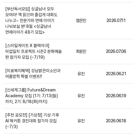
[부산독서모임] 싱글남녀 모두
모여라! 책 읽으며 즐겁게 대화도
나누고~ 전문가와 연애 이야기
염은진
2026.07.11
일반
나눠보실 분! 8월 <싱글남녀
연애이야기 48기 모집>
[스마일게이트 X 블랙야크]
덕업일치 프로젝트 시즌2 문화예술
최원진
2026.07.06
일반
편 참가자 모집 (~7/19)
[의료복지혜택] 강남밝은미소안과
유진
2026.06.21
일반
여름방학 특별 이벤트!!
[신세계그룹] Future&Dream
Academy 모집 (1기: 7/13(월)
유진
2026.06.19
일반
까지, 2기: 8/18(화)까지)
[추천 공모전] [기상청] 기상·기후
AI 해커톤 경진대회 참가자 모집
유진
2026.06.18
일반
(~7/3)