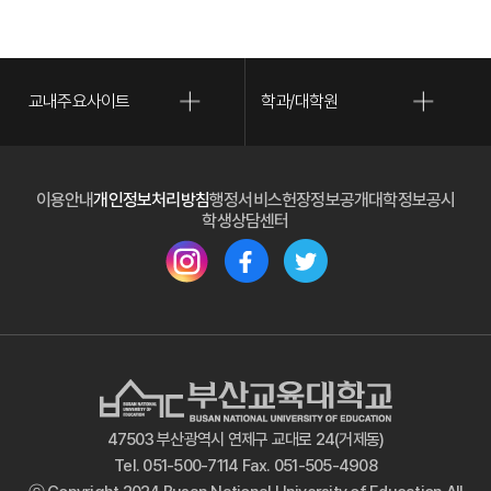
교내주요사이트
학과/대학원
(새 
이용안내
개인정보처리방침
행정서비스헌장
정보공개
대학정보공시
(새 창 열림)
학생상담센터
(새 창 열림)
(새 창 열림)
(새 창 열림)
47503 부산광역시 연제구 교대로 24(거제동)
Tel. 051-500-7114 Fax. 051-505-4908