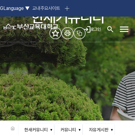
참된 스승의 요람, 부산교육대학교
GLanguage
▼
교내주요사이트
한새커뮤니티
로그인
모바일
한새커뮤니티
커뮤니티
자유게시판