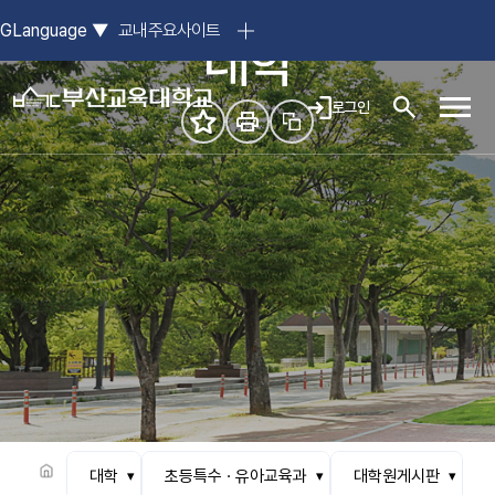
참된 스승의 요람, 부산교육대학교
GLanguage
▼
교내주요사이트
대학
로그인
모바일
대학
초등특수 · 유아교육과
대학원게시판