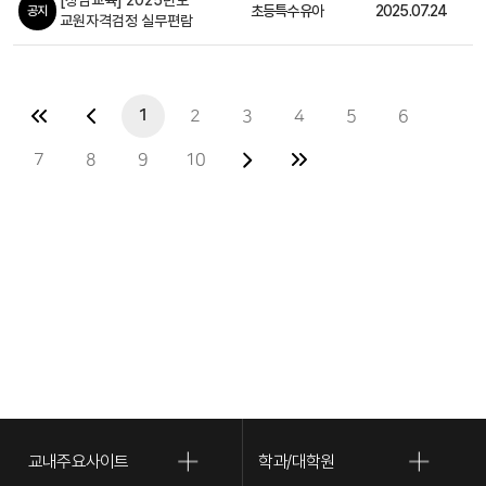
[상담교육] 2025년도
초등특수유아
2025.07.24
공지
교원자격검정 실무편람
1
2
3
4
5
6
7
8
9
10
교내주요사이트
학과/대학원