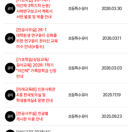
[기초학습] 26-1학기
야간제 3학기차 논문/
초등특수유아
2026.03.30
공지
사례연구보고서 계획서
서면 발표 및 제출 안내
[전공사무실] 26-1
대학원생 연구윤리 강화를
초등특수유아
2026.03.11
공지
위한 연구윤리 온라인 교육
이수 안내(※필수)
[기초학습/상담교육/
유아교육] 2026-1학기
초등특수유아
2026.03.03
공지
"야간제" 가족장학금 신청
안내
[미래교육원] 인문사회관
4층 한새토의실 및
초등특수유아
2025.11.19
공지
학생휴게실4 운영 안내
[전공사무실] 전공별
초등특수유아
2025.09.23
공지
게시판 이용 안내