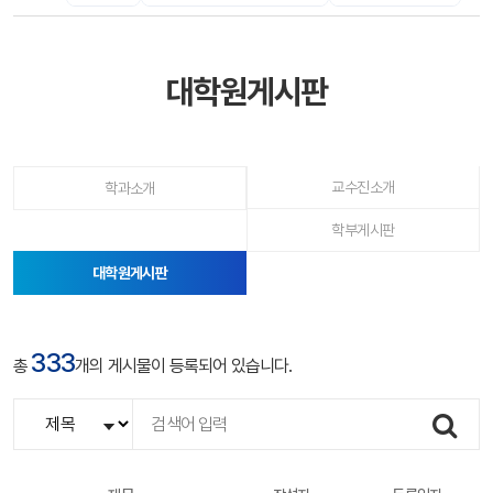
대학원게시판
교수진소개
학과소개
학부게시판
대학원게시판
(선택됨)
333
대
총
개의 게시물이 등록되어 있습니다.
학
원
검색
게
시
판