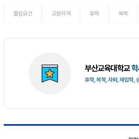
졸업요건
교원자격
휴학
복학
부산교육대학교
학
휴학, 복학, 자퇴, 재입학,