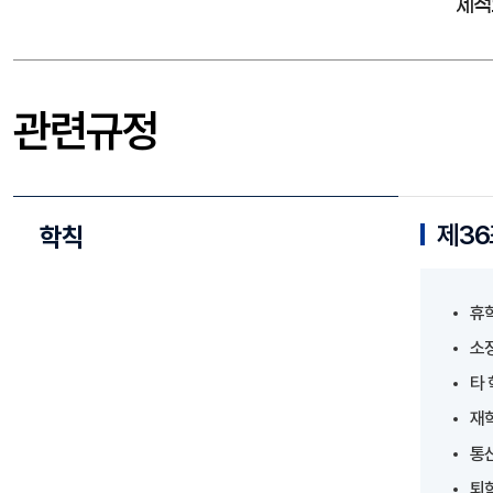
제적
관련규정
제36
학칙
휴
소
타 
재
통
퇴학