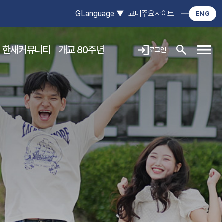
GLanguage
▼
교내주요사이트
ENG
한새커뮤니티
개교 80주년
로그인
사이