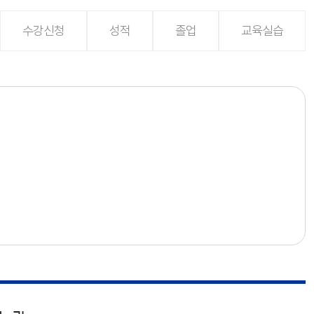
수강신청
성적
졸업
교육실습