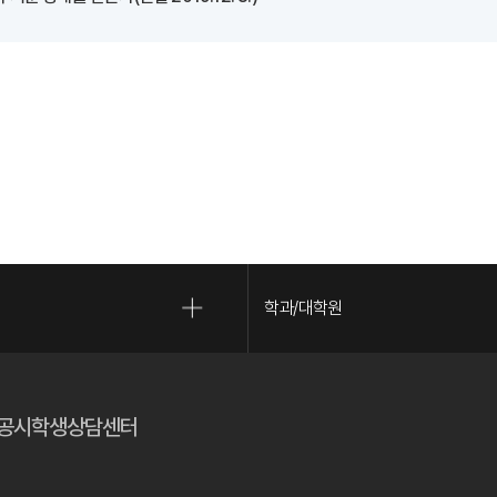
학과/대학원
(새 창 열림)
(새 창 열림)
공시
학생상담센터