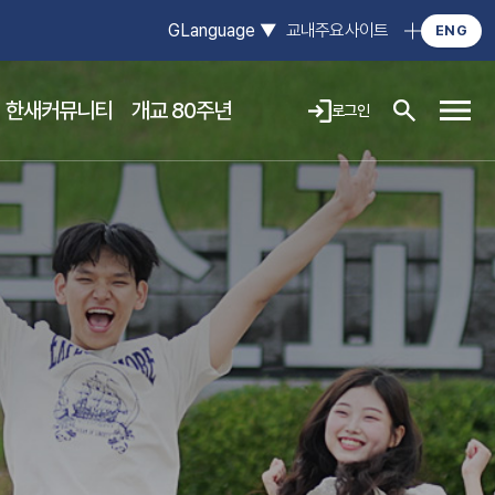
GLanguage
▼
교내주요사이트
ENG
한새커뮤니티
개교 80주년
로그인
사이