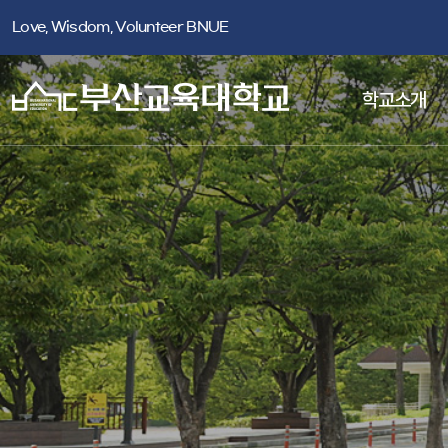
Love, Wisdom, Volunteer BNUE
학교소개