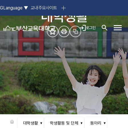
참된 스승의 요람, 부산교육대학교
GLanguage
▼
교내주요사이트
대학생활
로그인
모바일
대학생활
학생활동 및 단체
동아리