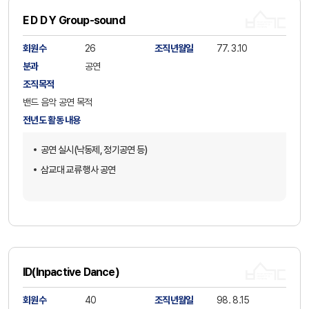
E D D Y Group-sound
회원수
26
조직년월일
77. 3.10
분과
공연
조직목적
밴드 음악 공연 목적
전년도 활동 내용
공연 실시(낙동제, 정기공연 등)
삼교대 교류 행사 공연
ID(Inpactive Dance)
회원수
40
조직년월일
98. 8.15