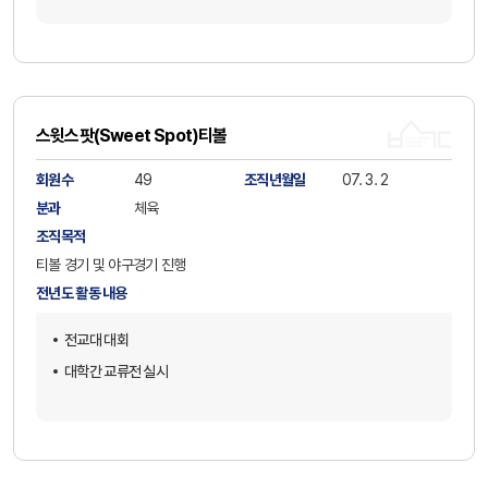
스윗스팟(Sweet Spot)티볼
회원수
49
조직년월일
07. 3. 2
분과
체육
조직목적
티볼 경기 및 야구경기 진행
전년도 활동 내용
전교대 대회
대학간 교류전 실시