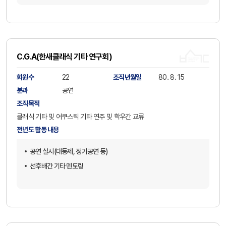
C․G․A(한새클래식 기타 연구회)
회원수
22
조직년월일
80. 8. 15
분과
공연
조직목적
클래식 기타 및 어쿠스틱 기타 연주 및 학우간 교류
전년도 활동 내용
공연 실시(대동제, 정기공연 등)
선후배간 기타 멘토링