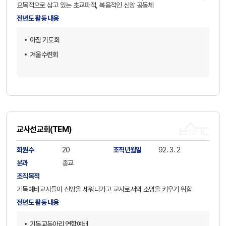
요목적으로 삼고 있는 초교파적, 복음적인 신앙 공동체
전년도 활동 내용
아침 기도회
겨울수련회
교사선교회(TEM)
회원수
20
조직년월일
92. 3. 2
분과
종교
조직목적
기독예비교사들이 신앙을 세워나가고 교사로서의 소명을 키우기 위함
전년도 활동 내용
기독교동아리 연합예배