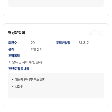
해낭문학회
회원수
20
조직년월일
81. 3. 2
분과
학술전시
조직목적
시 낭독 및 시화 제작, 전시
전년도 활동 내용
대동제 전시 및 부스 설치
시화전