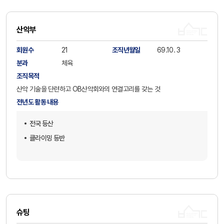
산악부
회원수
21
조직년월일
69.10. 3
분과
체육
조직목적
산악 기술을 단련하고 OB산악회와의 연결고리를 갖는 것
전년도 활동 내용
전국 등산
클라이밍 등반
슈팅