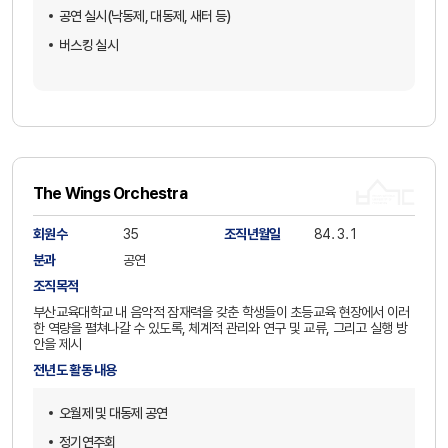
공연 실시(낙동제, 대동제, 새터 등)
버스킹 실시
The Wings Orchestra
회원수
35
조직년월일
84. 3. 1
분과
공연
조직목적
부산교육대학교 내 음악적 잠재력을 갖춘 학생들이 초등교육 현장에서 이러
한 역량을 펼쳐나갈 수 있도록, 체계적 관리와 연구 및 교류, 그리고 실행 방
안을 제시
전년도 활동 내용
오월제 및 대동제 공연
정기연주회