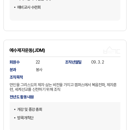
예비교사 수련회
예수제자운동(JDM)
회원수
22
조직년월일
09. 3. 2
분과
봉사
조직목적
만인을 그리스도의 제자 삼는 비전을 가지고 캠퍼스에서 복음전파, 제자훈
련, 세계선교를 신천하기 위해 조직
전년도 활동 내용
개강 및 종강 총회
방콕개척단