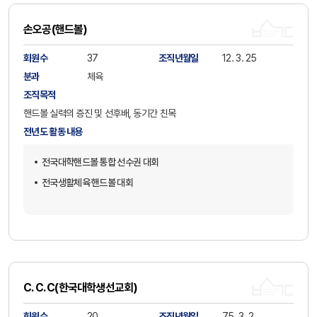
손오공(핸드볼)
회원수
37
조직년월일
12. 3. 25
분과
체육
조직목적
핸드볼 실력의 증진 및 선후배, 동기간 친목
전년도 활동 내용
전국대학핸드볼 통합 선수권 대회
전국생활체육 핸드볼 대회
C. C. C(한국대학생선교회)
회원수
20
조직년월일
75. 3. 2