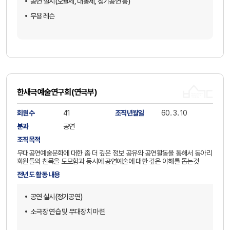
공연 실시(오월제, 대동제, 정기공연 등)
무용 레슨
한새극예술연구회(연극부)
회원수
41
조직년월일
60. 3. 10
분과
공연
조직목적
무대공연예술문화에 대한 좀 더 깊은 정보 공유와 공연활동을 통해서 동아리
회원들의 친목을 도모함과 동시에 공연예술에 대한 깊은 이해를 돕는것
전년도 활동 내용
공연 실시(정기공연)
소극장 연습 및 무대장치 마련