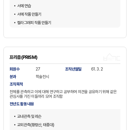
서예 연습
서예 작품 만들기
켈라그래피 작품 만들기
프리즘(PRISM)
회원수
27
조직년월일
61. 3. 2
분과
학술전시
조직목적
천체를 관측하고 이에 대해 연구하고 공부하며 의견을 공유하기 위해 같은
관심사를 가진 이들끼리 모여 조직함
전년도 활동 내용
교내관측 및 레슨
교외관측(황령산, 태종대)