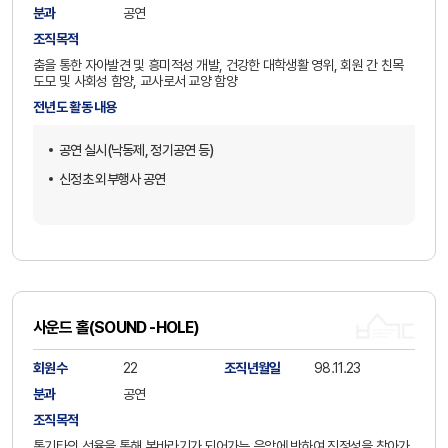
분과
공연
조직목적
춤을 통한 자아발견 및 흥미적성 개발, 건강한 대학생활 영위, 회원 간 친목
도모 및 사회성 함양, 교사로서 교양 함양
전년도 활동 내용
공연 실시(낙동제, 정기공연 등)
신정초 외부행사 공연
사운드 홀(SOUND -HOLE)
회원수
22
조직년월일
98.11.23
분과
공연
조직목적
통기타의 선율을 통해 본바라기가 되어가는 음악에 반하여 진정성을 찾아가