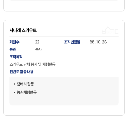
사나래 스카우트
회원수
22
조직년월일
88. 10. 28
분과
봉사
조직목적
스카우트 단체 봉사 및 체험활동
전년도 활동 내용
잼버리 활동
농촌체험활동