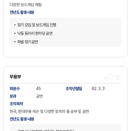
다양한 보드게임 체험
전년도 활동 내용
정기 모임 및 보드게임 진행
낙동 동아리 한마당 공연
파발 정기공연
고성오광대 전수
구덕전수관 부산농악 전수 등
무용부
회원수
45
조직년월일
82. 3. 3
분과
공연
조직목적
한국, 현대무용 레슨 및 다양한 장르의 춤 공부 및 공연
전년도 활동 내용