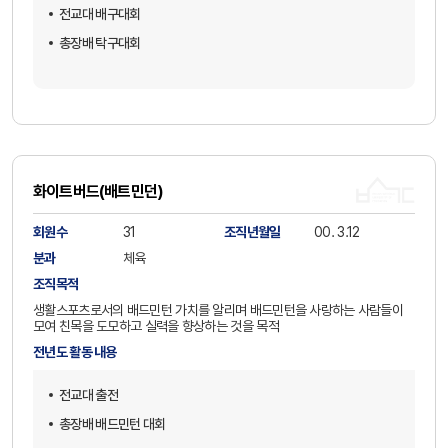
전교대 배구대회
총장배 탁구대회
화이트버드(배트민던)
회원수
31
조직년월일
00. 3.12
분과
체육
조직목적
생활스포츠로서의 배드민턴 가치를 알리며 배드민턴을 사랑하는 사람들이
모여 친목을 도모하고 실력을 향상하는 것을 목적
전년도 활동 내용
전교대 출전
총장배 배드민턴 대회