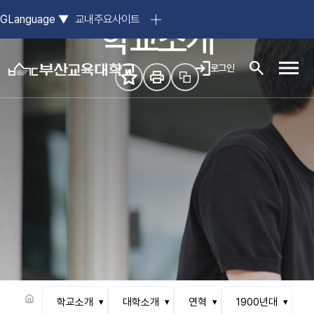
참된 스승의 요람, 부산교육대학교
GLanguage
▼
교내주요사이트
학교소개
로그인
모바일
학교소개
대학소개
연혁
1900년대