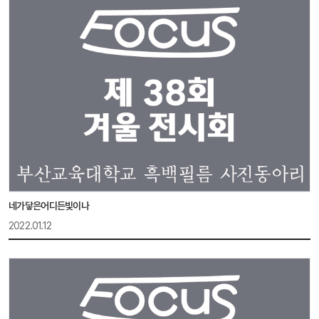
네가닿은어디든빛이나
2022.01.12