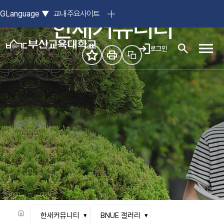
참된 스승의 요람, 부산교육대학교
GLanguage
▼
교내주요사이트
한새커뮤니티
로그인
모바일
한새커뮤니티
BNUE 갤러리