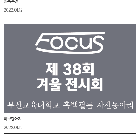
일촉즉발
2022.01.12
바보강아지
2022.01.12