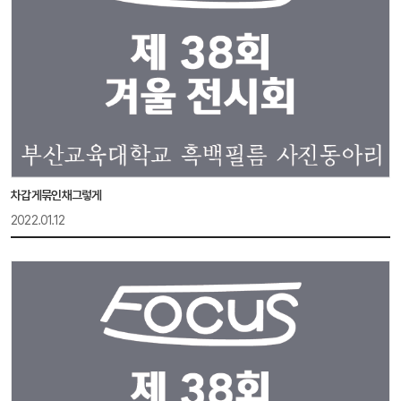
차갑게묶인채그렇게
2022.01.12