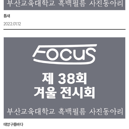
틈새
2022.01.12
태양구름바다