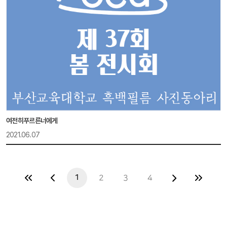
여전히푸르른너에게
2021.06.07
1
2
3
4