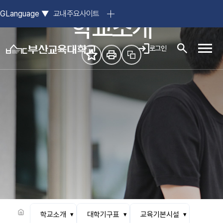
참된 스승의 요람, 부산교육대학교
GLanguage
▼
교내주요사이트
학교소개
로그인
모바일
학교소개
대학기구표
교육기본시설