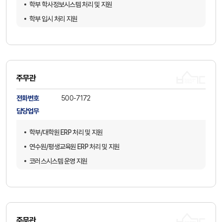
학부 학사정보시스템 처리 및 지원
학부 입시 처리 지원
개인정보보호 및 정보보안 관리
코러스시스템 운영 지원
공인인증서 발급 및 관리
전자문서시스템 관리
주무관
통합 및 시스템별 유지보수 계약 체결
전화번호
500-7172
각종 소프트웨어 구매 및 라이선스 갱신
담당업무
정보화 예산 계획 수립 및 집행
학부/대학원 ERP 처리 및 지원
신규 정보화 사업 추진
연수원/평생교육원 ERP 처리 및 지원
전자문서 수/발신 처리
코러스시스템 운영 지원
정보전산원 운영위원회 관리
고등교육통계/통계연보 등 각종 요청자료 처리
학부/대학원 입시 처리
학부/대학원 등록업무 처리
학부/대학원 장학 및 학자금 대출 업무 지원
주무관