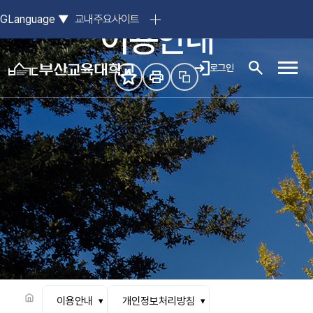
참된 스승의 요람, 부산교육대학교
GLanguage
▼
교내주요사이트
이용안내
로그인
모바일
이용안내
개인정보처리방침